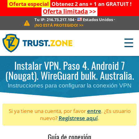
Oferta especial
Obtenez 2 ans + 1 an GRATUIT !
Oferta limitada
>>
Tu IP:
216.73.217.104
·
Estados Unidos
·
¡NO ESTÁ PROTEGIDO!
>>
☰
Instalar VPN. Paso 4. Android 7
(Nougat). WireGuard bulk. Australia.
Instrucciones para configurar la conexión VPN
Si ya tiene una cuenta, por favor
entre
. ¿Es usuario
nuevo?
Regístrese aquí
.
Guía de conexión