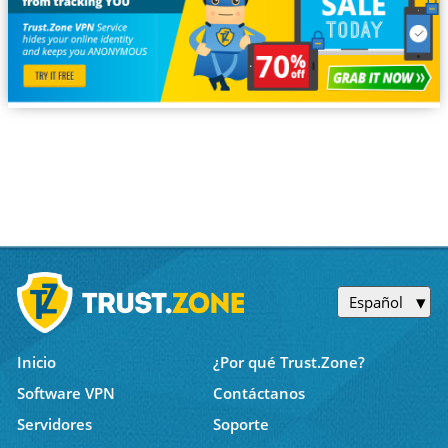
Español
Inicio
¿Por qué Trust.Zone?
Software VPN
Contáctanos
Servidores
Soporte