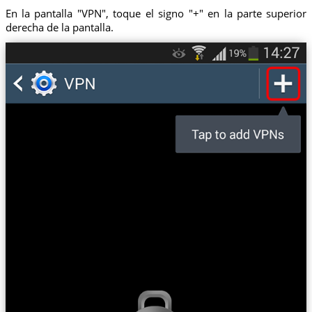
En la pantalla "VPN", toque el signo "+" en la parte superior
derecha de la pantalla.