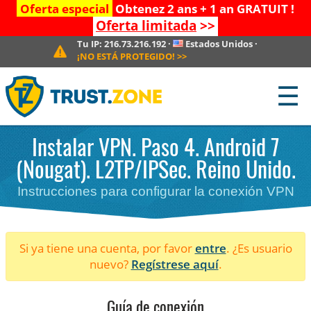
Oferta especial
Obtenez 2 ans + 1 an GRATUIT !
Oferta limitada
>>
Tu IP:
216.73.216.192
·
Estados Unidos
·
¡NO ESTÁ PROTEGIDO!
>>
☰
Instalar VPN. Paso 4. Android 7
(Nougat). L2TP/IPSec. Reino Unido.
Instrucciones para configurar la conexión VPN
Si ya tiene una cuenta, por favor
entre
. ¿Es usuario
nuevo?
Regístrese aquí
.
Guía de conexión