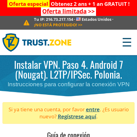
Oferta especial
Obtenez 2 ans + 1 an GRATUIT !
Oferta limitada
>>
Tu IP:
216.73.217.154
·
Estados Unidos
·
¡NO ESTÁ PROTEGIDO!
>>
☰
Instalar VPN. Paso 4. Android 7
(Nougat). L2TP/IPSec. Polonia.
Instrucciones para configurar la conexión VPN
Si ya tiene una cuenta, por favor
entre
. ¿Es usuario
nuevo?
Regístrese aquí
.
Guía de conexión