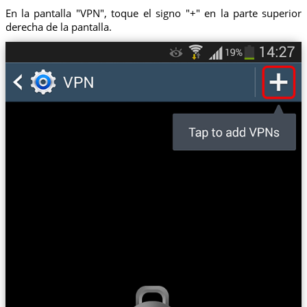
En la pantalla "VPN", toque el signo "+" en la parte superior
derecha de la pantalla.