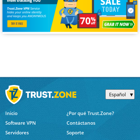
Español
Inicio
¿Por qué Trust.Zone?
Software VPN
Contáctanos
Servidores
Soporte