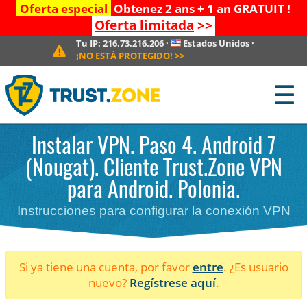
Oferta especial
Obtenez 2 ans + 1 an GRATUIT !
Oferta limitada
>>
Tu IP:
216.73.216.206
·
Estados Unidos
·
¡NO ESTÁ PROTEGIDO!
>>
☰
Instalar VPN. Paso 4. Android 7
(Nougat). Cliente Trust.Zone VPN
para Android. Polonia.
Instrucciones para configurar la conexión VPN
Si ya tiene una cuenta, por favor
entre
. ¿Es usuario
nuevo?
Regístrese aquí
.