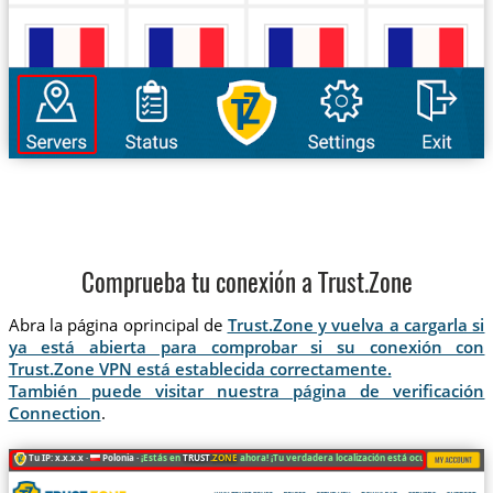
Comprueba tu conexión a Trust.Zone
Abra la página oprincipal de
Trust.Zone y vuelva a cargarla si
ya está abierta para comprobar si su conexión con
Trust.Zone VPN está establecida correctamente.
También puede visitar nuestra página de verificación
Connection
.
Tu IP: x.x.x.x ·
Polonia ·
¡Estás en
TRUST
.ZONE
ahora! ¡Tu verdadera localización está oculta!