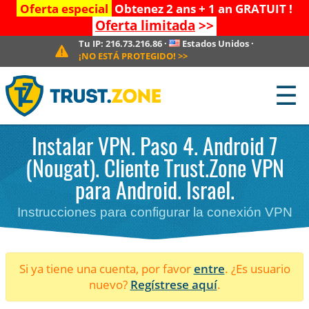
Oferta especial
Obtenez 2 ans + 1 an GRATUIT !
Oferta limitada
>>
Tu IP:
216.73.216.86
·
Estados Unidos
·
¡NO ESTÁ PROTEGIDO!
>>
☰
Instalar VPN. Paso 4. Android 7
(Nougat). Cliente Trust.Zone VPN
para Android. Israel.
Instrucciones para configurar la conexión VPN
Si ya tiene una cuenta, por favor
entre
. ¿Es usuario
nuevo?
Regístrese aquí
.