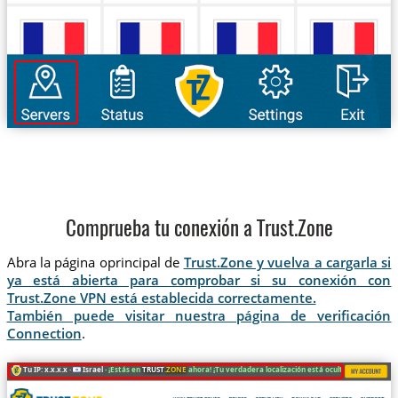
Comprueba tu conexión a Trust.Zone
Abra la página oprincipal de
Trust.Zone y vuelva a cargarla si
ya está abierta para comprobar si su conexión con
Trust.Zone VPN está establecida correctamente.
También puede visitar nuestra página de verificación
Connection
.
Tu IP: x.x.x.x ·
Israel ·
¡Estás en
TRUST
.ZONE
ahora! ¡Tu verdadera localización está oculta!