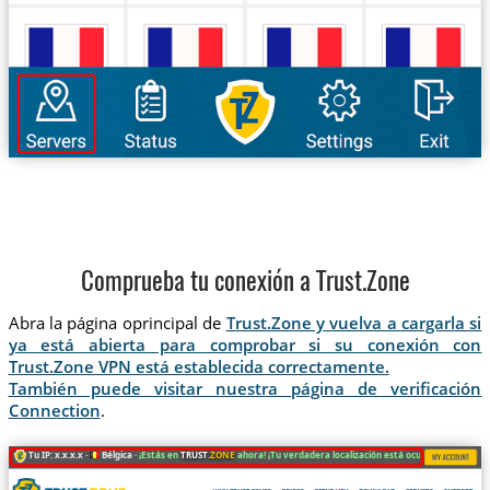
Comprueba tu conexión a Trust.Zone
Abra la página oprincipal de
Trust.Zone y vuelva a cargarla si
ya está abierta para comprobar si su conexión con
Trust.Zone VPN está establecida correctamente.
También puede visitar nuestra página de verificación
Connection
.
Tu IP: x.x.x.x ·
Bélgica ·
¡Estás en
TRUST
.ZONE
ahora! ¡Tu verdadera localización está oculta!