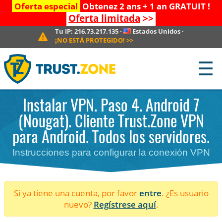
Oferta especial
Obtenez 2 ans + 1 an GRATUIT !
Oferta limitada
>>
Tu IP:
216.73.217.135
·
Estados Unidos
·
¡NO ESTÁ PROTEGIDO!
>>
☰
Instalar VPN. Paso 4. Android 7
(Nougat). Cliente Trust.Zone VPN
para Android. Todos los servidores.
Instrucciones para configurar la conexión VPN
Si ya tiene una cuenta, por favor
entre
. ¿Es usuario
nuevo?
Regístrese aquí
.