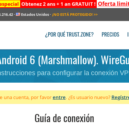
Oferta limi
especial
Obtenez 2 ans + 1 an GRATUIT !
3.216.42
·
Estados Unidos
·
¡NO ESTÁ PROTEGIDO!
>>
¿POR QUÉ TRUST.ZONE?
PRECIOS
 Android 6 (Marshmallow). WireGu
nstrucciones para configurar la conexión V
ne una cuenta, por favor
entre
. ¿Es usuario nuevo?
Regístr
Guía de conexión