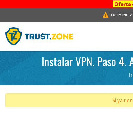
Oferta 
Tu IP:
216.7
Instalar VPN. Paso 4.
I
Si ya tie