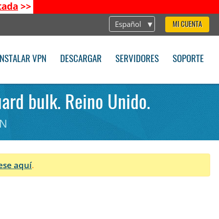
tada
>>
Español
MI CUENTA
INSTALAR VPN
DESCARGAR
SERVIDORES
SOPORTE
ard bulk. Reino Unido.
PN
ese aquí
.