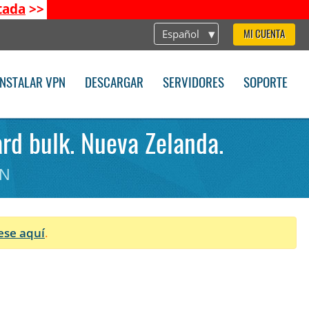
tada
>>
Español
MI CUENTA
INSTALAR VPN
DESCARGAR
SERVIDORES
SOPORTE
rd bulk. Nueva Zelanda.
PN
ese aquí
.