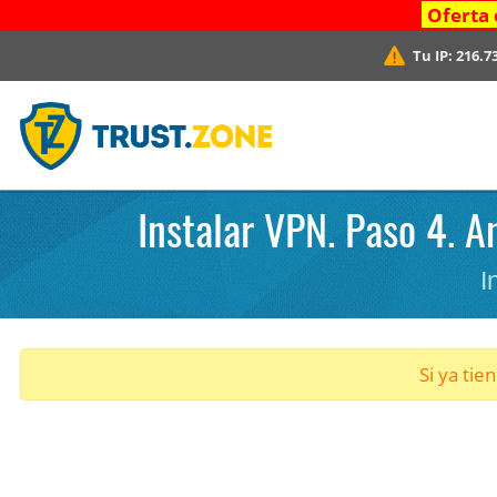
Oferta 
Tu IP:
216.7
Instalar VPN. Paso 4. 
I
Si ya tie