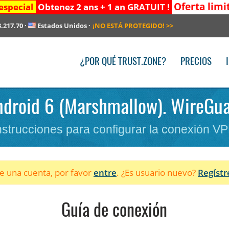
Oferta limi
especial
Obtenez 2 ans + 1 an GRATUIT !
3.217.70
·
Estados Unidos
·
¡NO ESTÁ PROTEGIDO!
>>
¿POR QUÉ TRUST.ZONE?
PRECIOS
Android 6 (Marshmallow). WireGua
nstrucciones para configurar la conexión V
ne una cuenta, por favor
entre
. ¿Es usuario nuevo?
Regístr
Guía de conexión