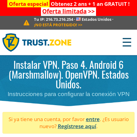
Oferta especial
Obtenez 2 ans + 1 an GRATUIT !
Oferta limitada
>>
Tu IP:
216.73.216.254
·
Estados Unidos
·
¡NO ESTÁ PROTEGIDO!
>>
☰
Instalar VPN. Paso 4. Android 6
(Marshmallow). OpenVPN. Estados
Unidos.
Instrucciones para configurar la conexión VPN
Si ya tiene una cuenta, por favor
entre
. ¿Es usuario
nuevo?
Regístrese aquí
.