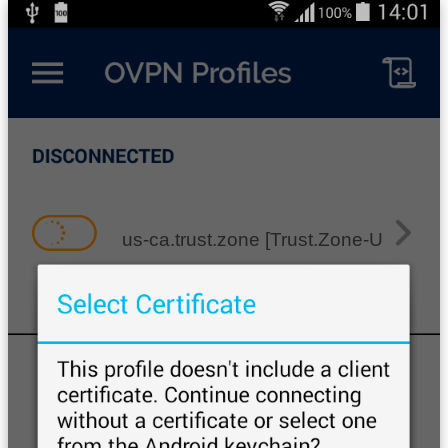
us-ca.trust.zone [Trust.Zone-United-St