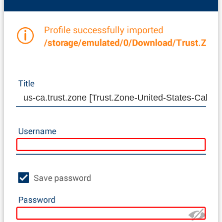
us-ca.trust.zone [Trust.Zone-United-States-Califor