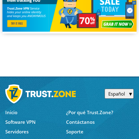
Español
Inicio
¿Por qué Trust.Zone?
Software VPN
Contáctanos
Servidores
Soporte