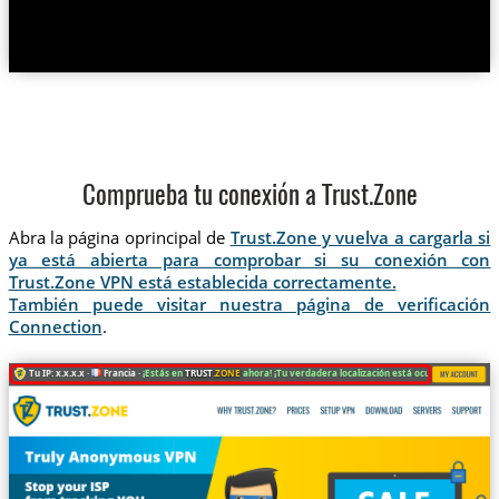
Comprueba tu conexión a Trust.Zone
Abra la página oprincipal de
Trust.Zone y vuelva a cargarla si
ya está abierta para comprobar si su conexión con
Trust.Zone VPN está establecida correctamente.
También puede visitar nuestra página de verificación
Connection
.
Tu IP: x.x.x.x ·
Francia ·
¡Estás en
TRUST
.ZONE
ahora! ¡Tu verdadera localización está oculta!