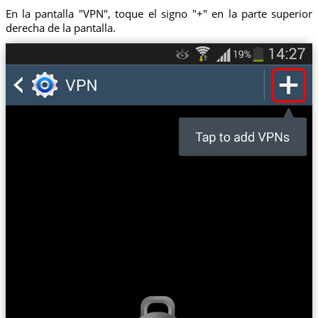
En la pantalla "VPN", toque el signo "+" en la parte superior
derecha de la pantalla.