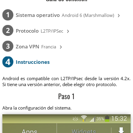
›
1
Sistema operativo
Android 6 (Marshmallow)
›
2
Protocolo
L2TP/IPSec
›
3
Zona VPN
Francia
4
Instrucciones
Android es compatible con L2TP/IPsec desde la versión 4.2x.
Si tiene una versión anterior, debe elegir otro protocolo.
Paso 1
Abra la configuración del sistema.