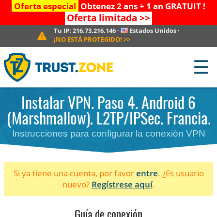
Oferta especial
Obtenez 2 ans + 1 an GRATUIT !
Oferta limitada
>>
Tu IP:
216.73.216.146
·
Estados Unidos
·
¡NO ESTÁ PROTEGIDO!
>>
☰
Instalar VPN. Paso 4. Android 6
(Marshmallow). L2TP/IPSec. Francia.
Instrucciones para configurar la conexión VPN
Si ya tiene una cuenta, por favor
entre
. ¿Es usuario
nuevo?
Regístrese aquí
.
Guía de conexión