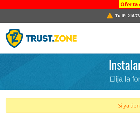
Oferta 
Tu IP:
216.73
Instala
Elija la 
Si ya tie