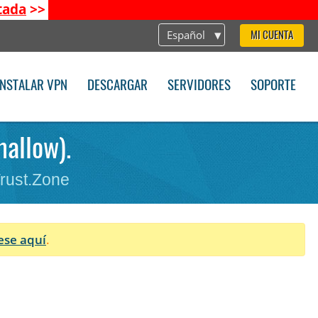
tada
>>
Español
MI CUENTA
INSTALAR VPN
DESCARGAR
SERVIDORES
SOPORTE
mallow).
Trust.Zone
ese aquí
.