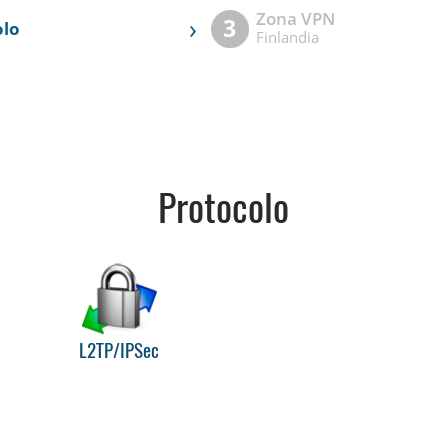
Zona VPN
›
3
olo
Finlandia
Protocolo
L2TP/IPSec