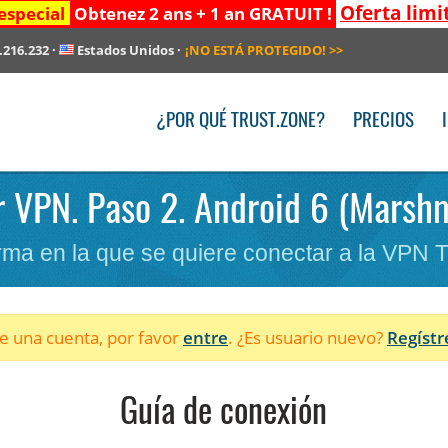
Oferta limi
especial
Obtenez 2 ans + 1 an GRATUIT !
.216.232
·
Estados Unidos
·
¡NO ESTÁ PROTEGIDO!
>>
¿POR QUÉ TRUST.ZONE?
PRECIOS
r VPN. Paso 2. Android 6 (Marsh
forma en la que se quiere conectar a la VPN 
ne una cuenta, por favor
entre
. ¿Es usuario nuevo?
Regístr
Guía de conexión