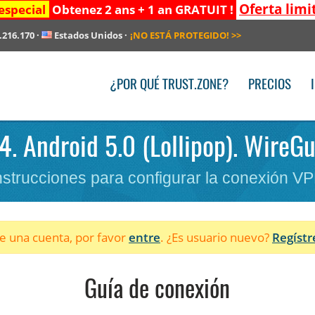
Oferta limi
especial
Obtenez 2 ans + 1 an GRATUIT !
.216.170
·
Estados Unidos
·
¡NO ESTÁ PROTEGIDO!
>>
¿POR QUÉ TRUST.ZONE?
PRECIOS
4. Android 5.0 (Lollipop). WireGu
nstrucciones para configurar la conexión V
ne una cuenta, por favor
entre
. ¿Es usuario nuevo?
Regístr
Guía de conexión