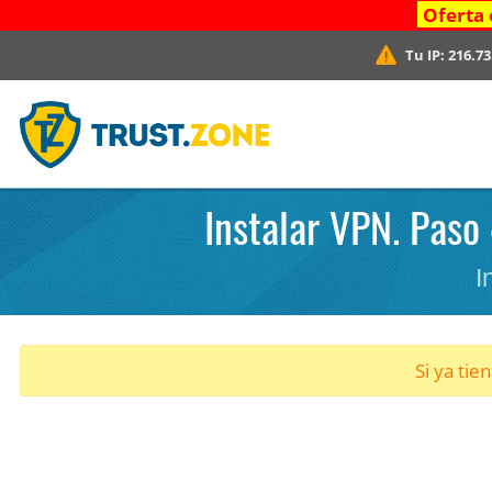
Oferta 
Tu IP:
216.73
Instalar VPN. Paso 
I
Si ya tie