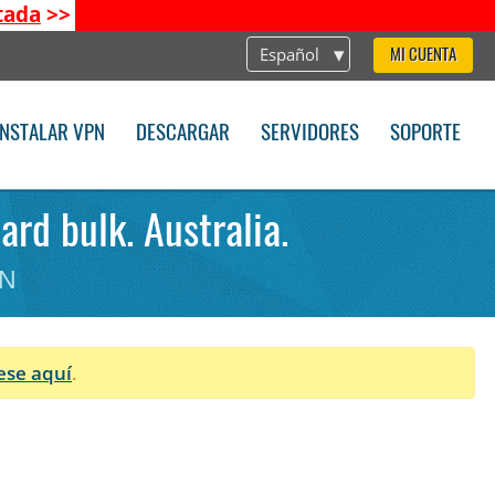
tada
>>
Español
MI CUENTA
INSTALAR VPN
DESCARGAR
SERVIDORES
SOPORTE
ard bulk. Australia.
PN
ese aquí
.