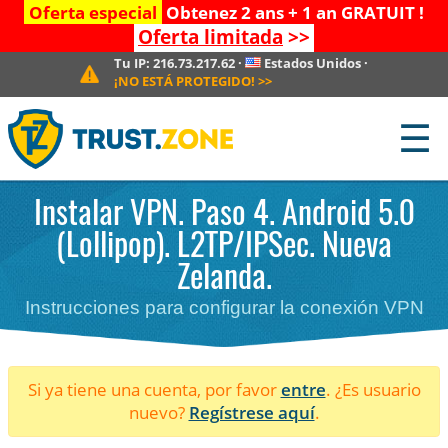
Oferta especial
Obtenez 2 ans + 1 an GRATUIT !
Oferta limitada
>>
Tu IP:
216.73.217.62
·
Estados Unidos
·
¡NO ESTÁ PROTEGIDO!
>>
☰
Instalar VPN. Paso 4. Android 5.0
(Lollipop). L2TP/IPSec. Nueva
Zelanda.
Instrucciones para configurar la conexión VPN
Si ya tiene una cuenta, por favor
entre
. ¿Es usuario
nuevo?
Regístrese aquí
.