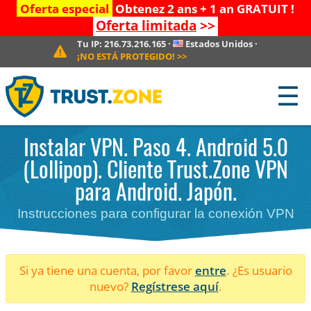
Oferta especial
Obtenez 2 ans + 1 an GRATUIT !
Oferta limitada
>>
Tu IP:
216.73.216.165
·
Estados Unidos
·
¡NO ESTÁ PROTEGIDO!
>>
☰
Instalar VPN. Paso 4. Android 5.0
(Lollipop). Cliente Trust.Zone VPN
para Android. Japón.
Instrucciones para configurar la conexión VPN
Si ya tiene una cuenta, por favor
entre
. ¿Es usuario
nuevo?
Regístrese aquí
.