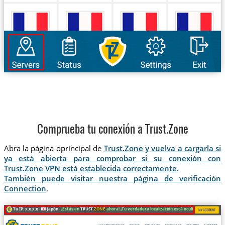
Comprueba tu conexión a Trust.Zone
Abra la página oprincipal de
Trust.Zone y vuelva a cargarla si
ya está abierta para comprobar si su conexión con
Trust.Zone VPN está establecida correctamente.
También puede visitar nuestra página de verificación
Connection
.
Tu IP: x.x.x.x ·
Japón ·
¡Estás en
TRUST
.ZONE
ahora! ¡Tu verdadera localización está oculta!