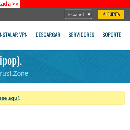
tada
>>
Español
MI CUENTA
INSTALAR VPN
DESCARGAR
SERVIDORES
SOPORTE
ipop).
Trust.Zone
ese aquí
.