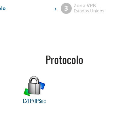
Zona VPN
›
3
olo
Estados Unidos
Protocolo
L2TP/IPSec