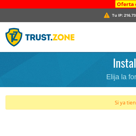
Oferta 
Tu IP:
216.73
Insta
Elija la 
Si ya tie