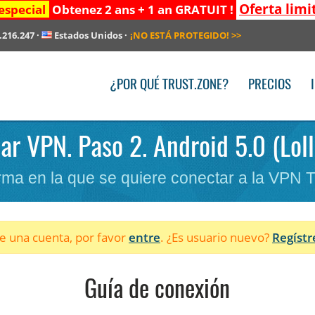
Oferta limi
especial
Obtenez 2 ans + 1 an GRATUIT !
.216.247
·
Estados Unidos
·
¡NO ESTÁ PROTEGIDO!
>>
¿POR QUÉ TRUST.ZONE?
PRECIOS
lar VPN. Paso 2. Android 5.0 (Loll
forma en la que se quiere conectar a la VPN 
ne una cuenta, por favor
entre
. ¿Es usuario nuevo?
Regístr
Guía de conexión