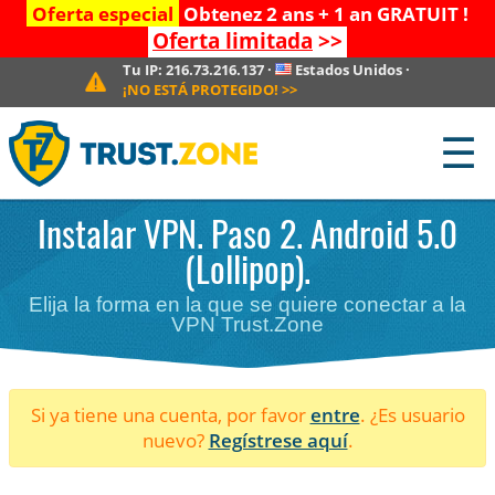
Oferta especial
Obtenez 2 ans + 1 an GRATUIT !
Oferta limitada
>>
Tu IP:
216.73.216.137
·
Estados Unidos
·
¡NO ESTÁ PROTEGIDO!
>>
☰
Instalar VPN. Paso 2. Android 5.0
(Lollipop).
Elija la forma en la que se quiere conectar a la
VPN Trust.Zone
Si ya tiene una cuenta, por favor
entre
. ¿Es usuario
nuevo?
Regístrese aquí
.