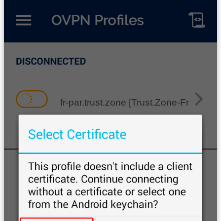
fr-par.trust.zone [Trust.Zone-France-Pa