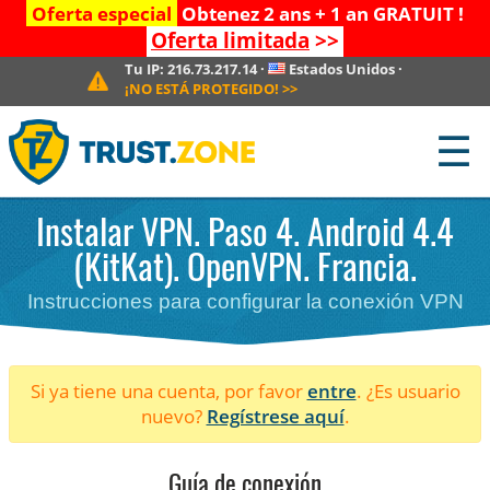
Oferta especial
Obtenez 2 ans + 1 an GRATUIT !
Oferta limitada
>>
Tu IP:
216.73.217.14
·
Estados Unidos
·
¡NO ESTÁ PROTEGIDO!
>>
☰
Instalar VPN. Paso 4. Android 4.4
(KitKat). OpenVPN. Francia.
Instrucciones para configurar la conexión VPN
Si ya tiene una cuenta, por favor
entre
. ¿Es usuario
nuevo?
Regístrese aquí
.
Guía de conexión