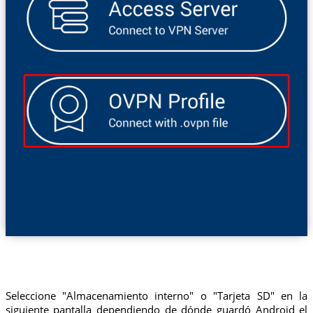
Seleccione "Almacenamiento interno" o "Tarjeta SD" en la
siguiente pantalla dependiendo de dónde guardó Android el