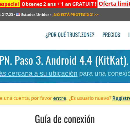
Oferta limi
especial
Obtenez 2 ans + 1 an GRATUIT !
3.217.23
·
Estados Unidos
·
¡NO ESTÁ PROTEGIDO!
>>
¿POR QUÉ TRUST.ZONE?
PRECIOS
VPN. Paso 3. Android 4.4 (KitKat)
ás cercana a su ubicación
para una conexió
ne una cuenta, por favor
entre
. ¿Es usuario nuevo?
Regístr
Guía de conexión