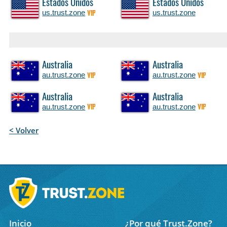
Estados Unidos
Estados Unidos
us.trust.zone
us.trust.zone
VIP
Australia
Australia
au.trust.zone
au.trust.zone
VIP
VIP
Australia
Australia
au.trust.zone
au.trust.zone
VIP
VIP
< Volver
Inicio
¿Por qué Trust.Zone?