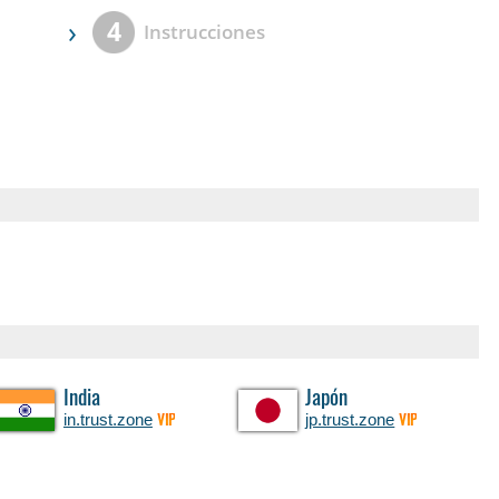
›
4
Instrucciones
India
Japón
in.trust.zone
jp.trust.zone
VIP
VIP