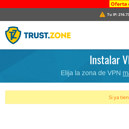
Oferta 
Tu IP:
216.7
Instalar 
Elija la zona de VPN
m
Si ya tie