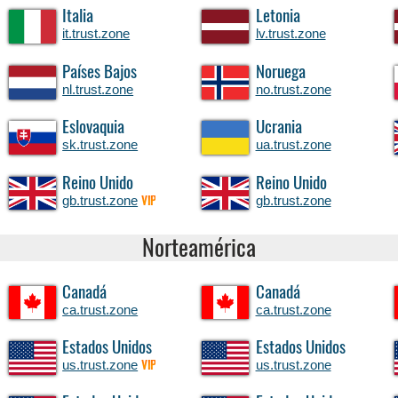
Italia
Letonia
it.trust.zone
lv.trust.zone
Países Bajos
Noruega
nl.trust.zone
no.trust.zone
Eslovaquia
Ucrania
sk.trust.zone
ua.trust.zone
Reino Unido
Reino Unido
gb.trust.zone
gb.trust.zone
VIP
Norteamérica
Canadá
Canadá
ca.trust.zone
ca.trust.zone
Estados Unidos
Estados Unidos
us.trust.zone
us.trust.zone
VIP