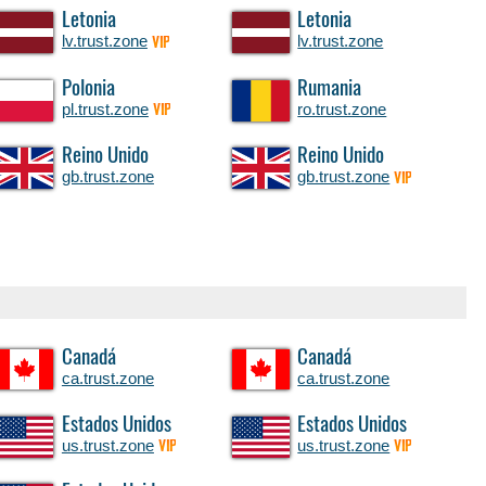
Letonia
Letonia
lv.trust.zone
lv.trust.zone
VIP
Polonia
Rumania
pl.trust.zone
ro.trust.zone
VIP
Reino Unido
Reino Unido
gb.trust.zone
gb.trust.zone
VIP
Canadá
Canadá
ca.trust.zone
ca.trust.zone
Estados Unidos
Estados Unidos
us.trust.zone
us.trust.zone
VIP
VIP