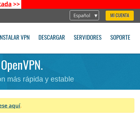
tada
>>
Español
MI CUENTA
INSTALAR VPN
DESCARGAR
SERVIDORES
SOPORTE
. OpenVPN.
n más rápida y estable
ese aquí
.