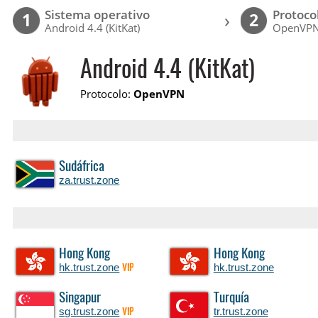
Sistema operativo
Protoco
›
1
2
Android 4.4 (KitKat)
OpenVP
Android 4.4 (KitKat)
Protocolo:
OpenVPN
Sudáfrica
za.trust.zone
Hong Kong
Hong Kong
hk.trust.zone
hk.trust.zone
VIP
Singapur
Turquía
sg.trust.zone
tr.trust.zone
VIP