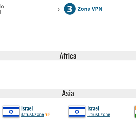
3
lo
›
Zona VPN
N
Africa
Asia
Israel
Israel
il.trust.zone
il.trust.zone
VIP