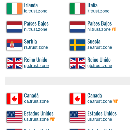
Irlanda
Italia
ie.trust.zone
it.trust.zone
Países Bajos
Países Bajos
nl.trust.zone
nl.trust.zone
VIP
Serbia
Suecia
rs.trust.zone
se.trust.zone
Reino Unido
Reino Unido
gb.trust.zone
gb.trust.zone
Canadá
Canadá
ca.trust.zone
ca.trust.zone
VIP
Estados Unidos
Estados Unidos
us.trust.zone
us.trust.zone
VIP