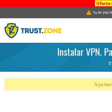
Oferta 
Tu IP:
216.7
Instalar VPN. Pa
I
Si ya tie