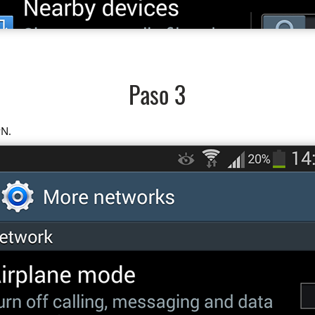
Paso 3
PN.