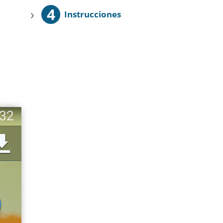
4
›
Instrucciones