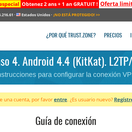
Oferta limi
especial
Obtenez 2 ans + 1 an GRATUIT !
3.216.61
·
Estados Unidos
·
¡NO ESTÁ PROTEGIDO!
>>
¿POR QUÉ TRUST.ZONE?
PRECIOS
so 4. Android 4.4 (KitKat). L2TP
nstrucciones para configurar la conexión V
ne una cuenta, por favor
entre
. ¿Es usuario nuevo?
Regístr
Guía de conexión