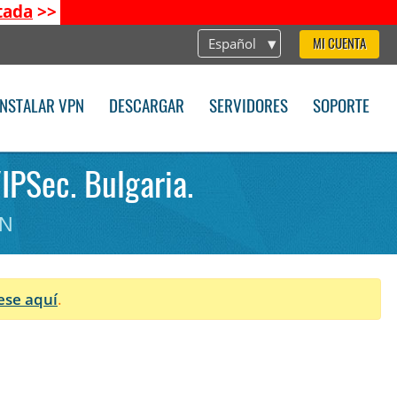
tada
>>
Español
MI CUENTA
INSTALAR VPN
DESCARGAR
SERVIDORES
SOPORTE
/IPSec. Bulgaria.
PN
ese aquí
.