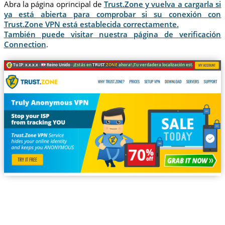
Abra la página oprincipal de
Trust.Zone y vuelva a cargarla si
ya está abierta para comprobar si su conexión con
Trust.Zone VPN está establecida correctamente.
También puede visitar nuestra página de verificación
Connection
.
Tu IP: x.x.x.x ·
Reino Unido ·
¡Estás en
TRUST
.ZONE
ahora! ¡Tu verdadera localización está oculta!