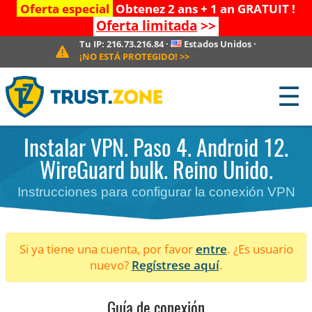
Oferta especial
Obtenez 2 ans + 1 an GRATUIT !
Oferta limitada
>>
Tu IP:
216.73.216.84
·
Estados Unidos
·
¡NO ESTÁ PROTEGIDO!
>>
☰
Instalar VPN. Paso 4. Android 12.
WireGuard bulk. Reino Unido.
Instrucciones para configurar la conexión VPN
Si ya tiene una cuenta, por favor
entre
. ¿Es usuario
nuevo?
Regístrese aquí
.
Guía de conexión