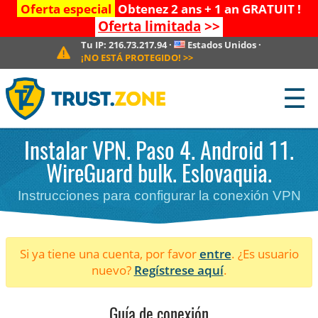
Oferta especial
Obtenez 2 ans + 1 an GRATUIT !
Oferta limitada
>>
Tu IP:
216.73.217.94
·
Estados Unidos
·
¡NO ESTÁ PROTEGIDO!
>>
☰
Instalar VPN. Paso 4. Android 11.
WireGuard bulk. Eslovaquia.
Instrucciones para configurar la conexión VPN
Si ya tiene una cuenta, por favor
entre
. ¿Es usuario
nuevo?
Regístrese aquí
.
Guía de conexión