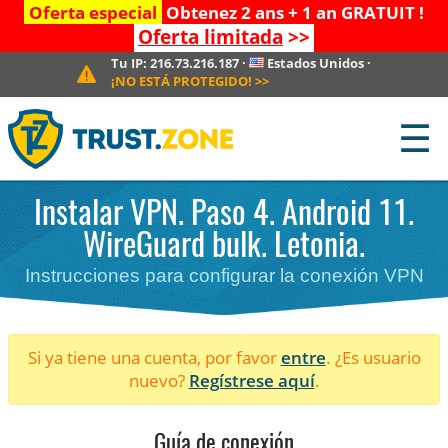
Oferta especial
Obtenez 2 ans + 1 an GRATUIT !
Oferta limitada
>>
Tu IP:
216.73.216.187
·
Estados Unidos
·
¡NO ESTÁ PROTEGIDO!
>>
☰
Instalar VPN. Paso 4. Android 11.
WireGuard bulk. Letonia.
Instrucciones para configurar la conexión VPN
Si ya tiene una cuenta, por favor
entre
. ¿Es usuario
nuevo?
Regístrese aquí
.
Guía de conexión