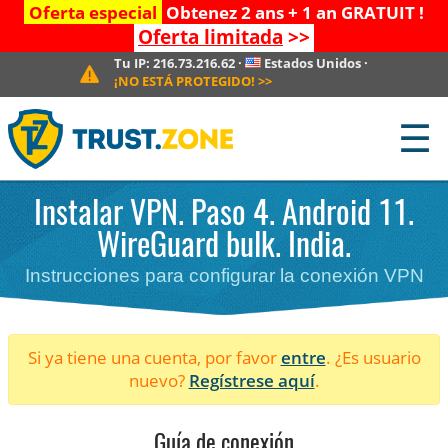
Oferta especial
Obtenez 2 ans + 1 an GRATUIT !
Oferta limitada
>>
Tu IP:
216.73.216.62
·
Estados Unidos
·
¡NO ESTÁ PROTEGIDO!
>>
☰
Instalar VPN. Paso 4. Android 11.
WireGuard bulk. India.
Instrucciones para configurar la conexión VPN
Si ya tiene una cuenta, por favor
entre
. ¿Es usuario
nuevo?
Regístrese aquí
.
Guía de conexión