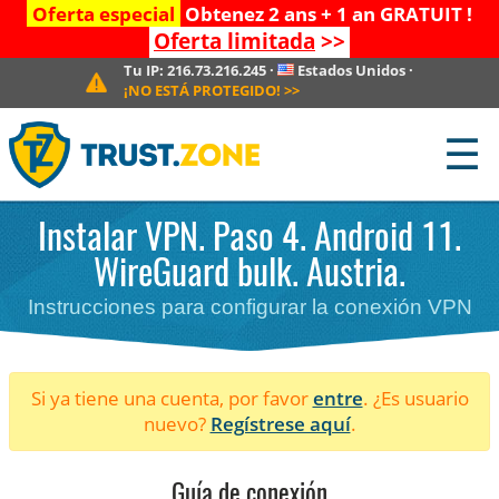
Oferta especial
Obtenez 2 ans + 1 an GRATUIT !
Oferta limitada
>>
Tu IP:
216.73.216.245
·
Estados Unidos
·
¡NO ESTÁ PROTEGIDO!
>>
☰
Instalar VPN. Paso 4. Android 11.
WireGuard bulk. Austria.
Instrucciones para configurar la conexión VPN
Si ya tiene una cuenta, por favor
entre
. ¿Es usuario
nuevo?
Regístrese aquí
.
Guía de conexión