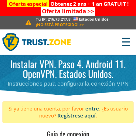
Oferta especial
Obtenez 2 ans + 1 an GRATUIT !
Oferta limitada
>>
Tu IP:
216.73.217.8
·
Estados Unidos
·
¡NO ESTÁ PROTEGIDO!
>>
☰
Instalar VPN. Paso 4. Android 11.
OpenVPN. Estados Unidos.
Instrucciones para configurar la conexión VPN
Si ya tiene una cuenta, por favor
entre
. ¿Es usuario
nuevo?
Regístrese aquí
.
Guía de conexión