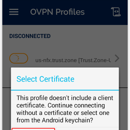
us-nfx.trust.zone [Trust.Zone-United-St