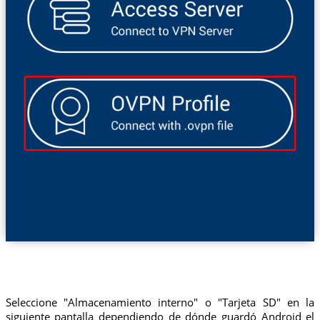
Seleccione "Almacenamiento interno" o "Tarjeta SD" en la
siguiente pantalla dependiendo de dónde guardó Android el