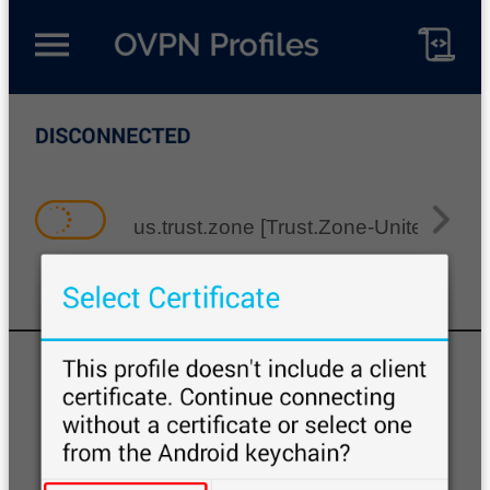
us.trust.zone [Trust.Zone-United-State