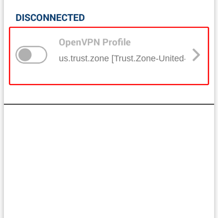
us.trust.zone [Trust.Zone-United-States]