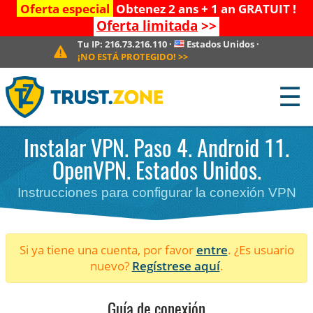
Oferta especial
Obtenez 2 ans + 1 an GRATUIT !
Oferta limitada
>>
Tu IP:
216.73.216.110
·
Estados Unidos
·
¡NO ESTÁ PROTEGIDO!
>>
☰
Instalar VPN. Paso 4. Android 11.
OpenVPN. Estados Unidos.
Instrucciones para configurar la conexión VPN
Si ya tiene una cuenta, por favor
entre
. ¿Es usuario
nuevo?
Regístrese aquí
.
Guía de conexión