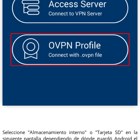
Seleccione "Almacenamiento interno" o "Tarjeta SD" en la
siguiente pantalla dependiendo de dónde guardó Android el