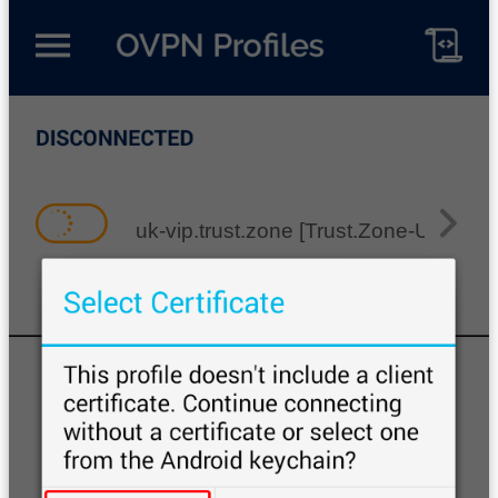
uk-vip.trust.zone [Trust.Zone-United