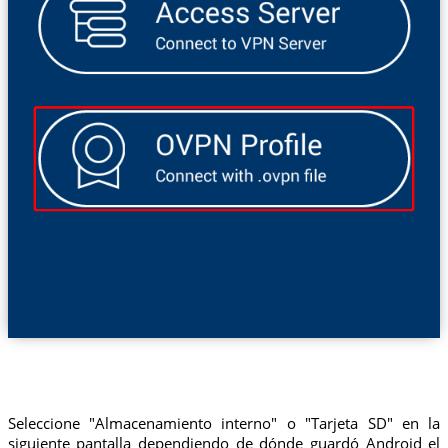
Seleccione "Almacenamiento interno" o "Tarjeta SD" en la
siguiente pantalla dependiendo de dónde guardó Android el