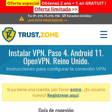
Oferta especial
Obtenez 2 ans + 1 an GRATUIT !
Oferta limitada
>>
Tu IP:
216.73.216.156
·
Estados Unidos
·
¡NO ESTÁ PROTEGIDO!
>>
☰
Instalar VPN. Paso 4. Android 11.
OpenVPN. Reino Unido.
Instrucciones para configurar la conexión VPN
Si ya tiene una cuenta, por favor
entre
. ¿Es usuario
nuevo?
Regístrese aquí
.
Guía de conexión