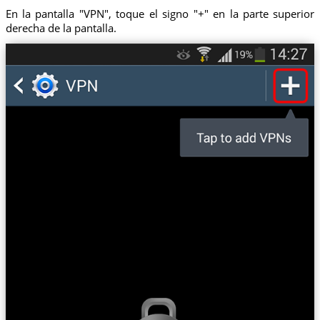
En la pantalla "VPN", toque el signo "+" en la parte superior
derecha de la pantalla.