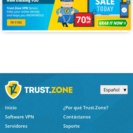
Español
Inicio
¿Por qué Trust.Zone?
Software VPN
Contáctanos
Servidores
Soporte