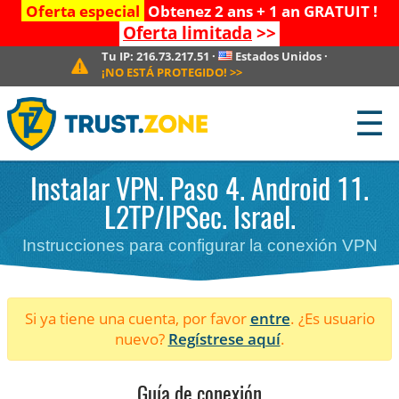
Oferta especial
Obtenez 2 ans + 1 an GRATUIT !
Oferta limitada
>>
Tu IP:
216.73.217.51
·
Estados Unidos
·
¡NO ESTÁ PROTEGIDO!
>>
☰
Instalar VPN. Paso 4. Android 11.
L2TP/IPSec. Israel.
Instrucciones para configurar la conexión VPN
Si ya tiene una cuenta, por favor
entre
. ¿Es usuario
nuevo?
Regístrese aquí
.
Guía de conexión