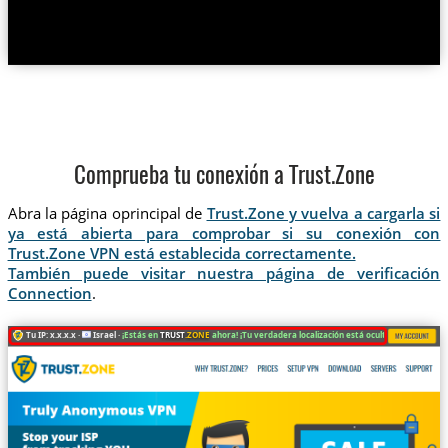
Comprueba tu conexión a Trust.Zone
Abra la página oprincipal de
Trust.Zone y vuelva a cargarla si
ya está abierta para comprobar si su conexión con
Trust.Zone VPN está establecida correctamente.
También puede visitar nuestra página de verificación
Connection
.
Tu IP: x.x.x.x ·
Israel ·
¡Estás en
TRUST
.ZONE
ahora! ¡Tu verdadera localización está oculta!