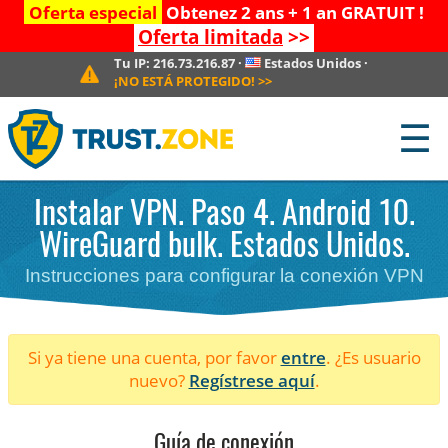
Oferta especial
Obtenez 2 ans + 1 an GRATUIT !
Oferta limitada
>>
Tu IP:
216.73.216.87
·
Estados Unidos
·
¡NO ESTÁ PROTEGIDO!
>>
☰
Instalar VPN. Paso 4. Android 10.
WireGuard bulk. Estados Unidos.
Instrucciones para configurar la conexión VPN
Si ya tiene una cuenta, por favor
entre
. ¿Es usuario
nuevo?
Regístrese aquí
.
Guía de conexión