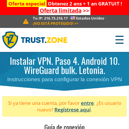
Oferta especial
Obtenez 2 ans + 1 an GRATUIT !
Oferta limitada
>>
Tu IP:
216.73.216.17
·
Estados Unidos
·
¡NO ESTÁ PROTEGIDO!
>>
☰
Instalar VPN. Paso 4. Android 10.
WireGuard bulk. Letonia.
Instrucciones para configurar la conexión VPN
Si ya tiene una cuenta, por favor
entre
. ¿Es usuario
nuevo?
Regístrese aquí
.
Guía de conexión