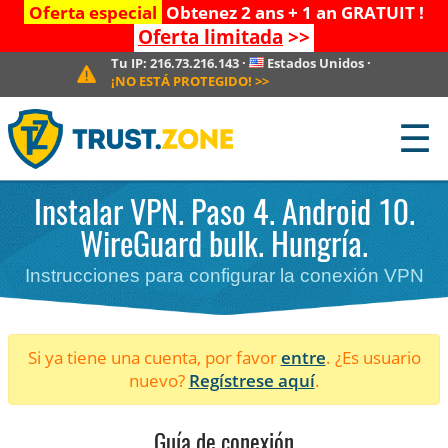
Oferta especial
Obtenez 2 ans + 1 an GRATUIT !
Oferta limitada
>>
Tu IP:
216.73.216.143
·
Estados Unidos
·
¡NO ESTÁ PROTEGIDO!
>>
☰
Instalar VPN. Paso 4. Android 10.
WireGuard bulk. Hungría.
Instrucciones para configurar la conexión VPN
Si ya tiene una cuenta, por favor
entre
. ¿Es usuario
nuevo?
Regístrese aquí
.
Guía de conexión