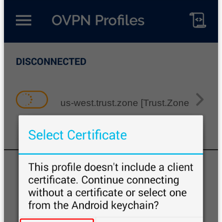
us-west.trust.zone [Trust.Zone-Unite