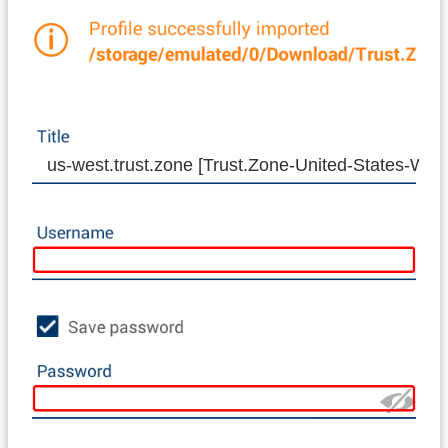
us-west.trust.zone [Trust.Zone-United-States-WE