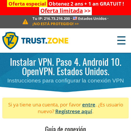
Oferta especial
Obtenez 2 ans + 1 an GRATUIT !
Oferta limitada
>>
Tu IP:
216.73.216.200
·
Estados Unidos
·
¡NO ESTÁ PROTEGIDO!
>>
☰
Instalar VPN. Paso 4. Android 10.
OpenVPN. Estados Unidos.
Instrucciones para configurar la conexión VPN
Si ya tiene una cuenta, por favor
entre
. ¿Es usuario
nuevo?
Regístrese aquí
.
Guía de conexión