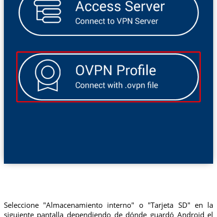
Seleccione "Almacenamiento interno" o "Tarjeta SD" en la
siguiente pantalla dependiendo de dónde guardó Android el