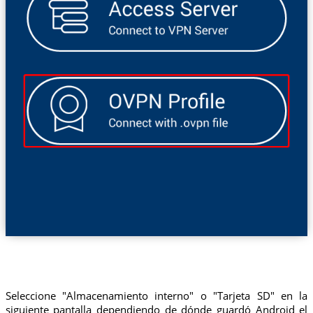
Seleccione "Almacenamiento interno" o "Tarjeta SD" en la
siguiente pantalla dependiendo de dónde guardó Android el