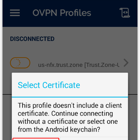
us-nfx.trust.zone [Trust.Zone-United-St