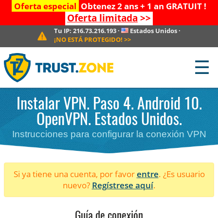
Oferta especial
Obtenez 2 ans + 1 an GRATUIT !
Oferta limitada
>>
Tu IP:
216.73.216.193
·
Estados Unidos
·
¡NO ESTÁ PROTEGIDO!
>>
☰
Instalar VPN. Paso 4. Android 10.
OpenVPN. Estados Unidos.
Instrucciones para configurar la conexión VPN
Si ya tiene una cuenta, por favor
entre
. ¿Es usuario
nuevo?
Regístrese aquí
.
Guía de conexión