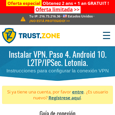
Oferta especial
Obtenez 2 ans + 1 an GRATUIT !
Oferta limitada
>>
Tu IP:
216.73.216.36
·
Estados Unidos
·
¡NO ESTÁ PROTEGIDO!
>>
☰
Instalar VPN. Paso 4. Android 10.
L2TP/IPSec. Letonia.
Instrucciones para configurar la conexión VPN
Si ya tiene una cuenta, por favor
entre
. ¿Es usuario
nuevo?
Regístrese aquí
.
Guía de conexión