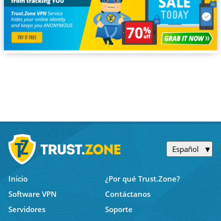
Español
Inicio
¿Por qué Trust.Zone?
Software VPN
Contáctanos
Servidores
Soporte