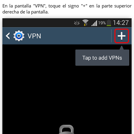
En la pantalla "VPN", toque el signo "+" en la parte superior
derecha de la pantalla.