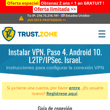
Oferta especial
Obtenez 2 ans + 1 an GRATUIT !
Oferta limitada
>>
Tu IP:
216.73.216.191
·
Estados Unidos
·
¡NO ESTÁ PROTEGIDO!
>>
☰
Instalar VPN. Paso 4. Android 10.
L2TP/IPSec. Israel.
Instrucciones para configurar la conexión VPN
Si ya tiene una cuenta, por favor
entre
. ¿Es usuario
nuevo?
Regístrese aquí
.
Guía de conexión