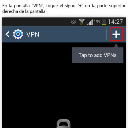
En la pantalla "VPN", toque el signo "+" en la parte superior
derecha de la pantalla.