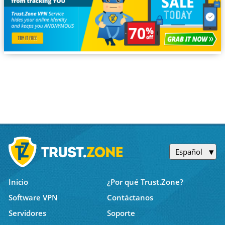
Español
Inicio
¿Por qué Trust.Zone?
Software VPN
Contáctanos
Servidores
Soporte