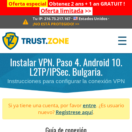
Oferta especial
Obtenez 2 ans + 1 an GRATUIT !
Oferta limitada
>>
Tu IP:
216.73.217.167
·
Estados Unidos
·
¡NO ESTÁ PROTEGIDO!
>>
☰
Instalar VPN. Paso 4. Android 10.
L2TP/IPSec. Bulgaria.
Instrucciones para configurar la conexión VPN
Si ya tiene una cuenta, por favor
entre
. ¿Es usuario
nuevo?
Regístrese aquí
.
Guía de conexión