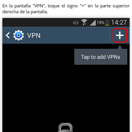
En la pantalla "VPN", toque el signo "+" en la parte superior
derecha de la pantalla.