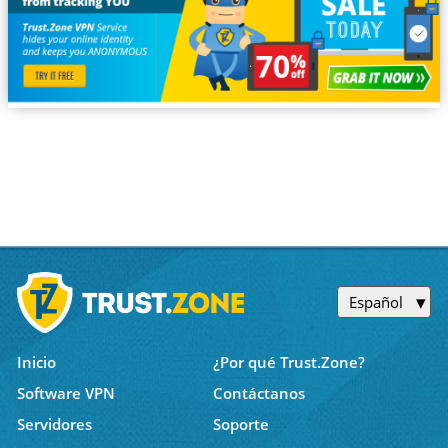
Español
Inicio
¿Por qué Trust.Zone?
Software VPN
Contáctanos
Servidores
Soporte