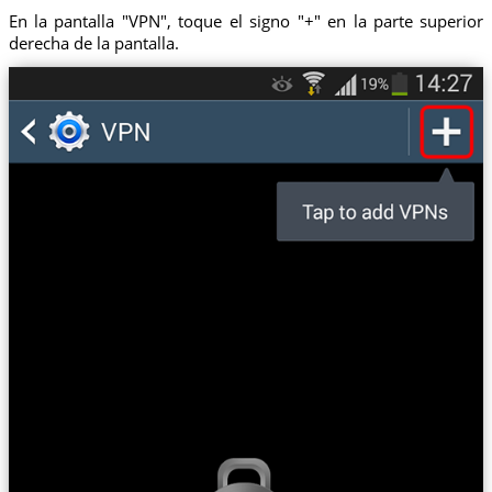
En la pantalla "VPN", toque el signo "+" en la parte superior
derecha de la pantalla.