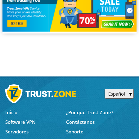
Español
Inicio
¿Por qué Trust.Zone?
Software VPN
Contáctanos
Servidores
Soporte