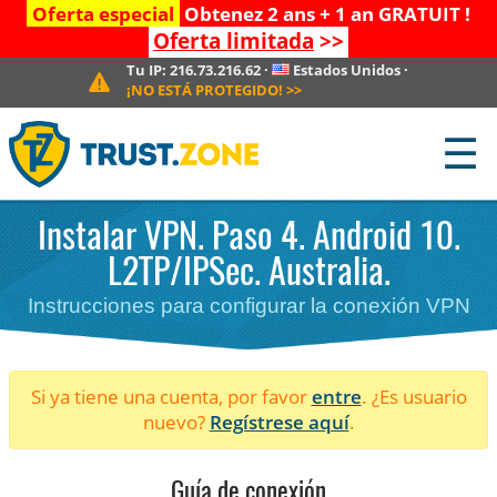
Oferta especial
Obtenez 2 ans + 1 an GRATUIT !
Oferta limitada
>>
Tu IP:
216.73.216.62
·
Estados Unidos
·
¡NO ESTÁ PROTEGIDO!
>>
☰
Instalar VPN. Paso 4. Android 10.
L2TP/IPSec. Australia.
Instrucciones para configurar la conexión VPN
Si ya tiene una cuenta, por favor
entre
. ¿Es usuario
nuevo?
Regístrese aquí
.
Guía de conexión