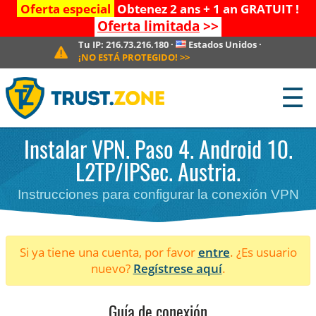
Oferta especial
Obtenez 2 ans + 1 an GRATUIT !
Oferta limitada
>>
Tu IP:
216.73.216.180
·
Estados Unidos
·
¡NO ESTÁ PROTEGIDO!
>>
☰
Instalar VPN. Paso 4. Android 10.
L2TP/IPSec. Austria.
Instrucciones para configurar la conexión VPN
Si ya tiene una cuenta, por favor
entre
. ¿Es usuario
nuevo?
Regístrese aquí
.
Guía de conexión