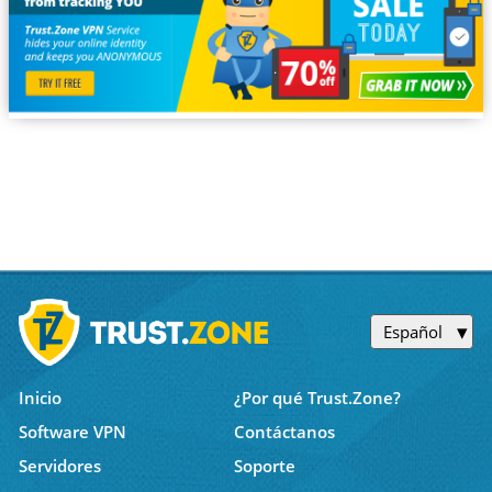
Español
Inicio
¿Por qué Trust.Zone?
Software VPN
Contáctanos
Servidores
Soporte