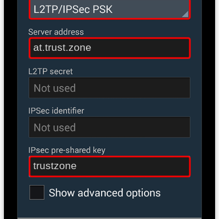
at.trust.zone
trustzone