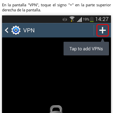
En la pantalla "VPN", toque el signo "+" en la parte superior
derecha de la pantalla.