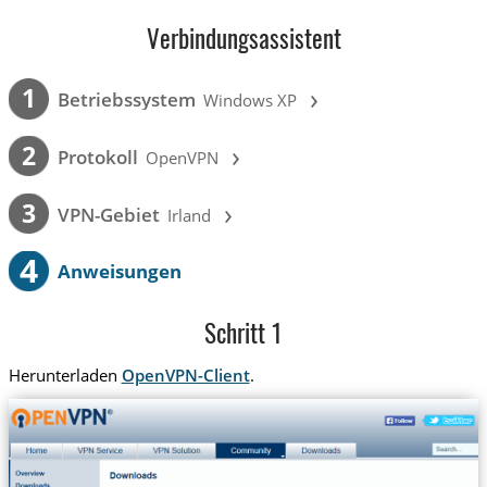
Verbindungsassistent
›
1
Betriebssystem
Windows XP
›
2
Protokoll
OpenVPN
›
3
VPN-Gebiet
Irland
4
Anweisungen
Schritt 1
Herunterladen
OpenVPN-Client
.