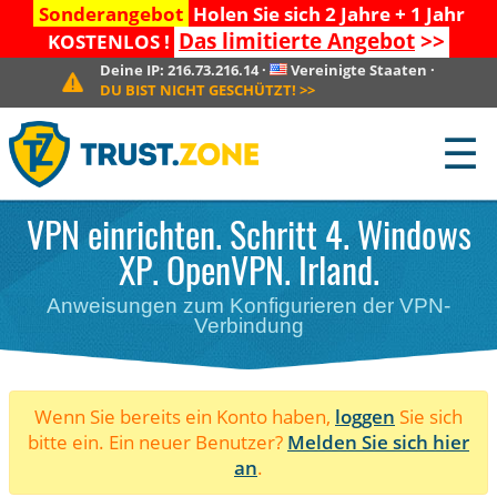
Sonderangebot
Holen Sie sich 2 Jahre + 1 Jahr
Das limitierte Angebot
>>
KOSTENLOS !
Deine IP:
216.73.216.14
·
Vereinigte Staaten
·
DU BIST NICHT GESCHÜTZT!
>>
☰
VPN einrichten. Schritt 4. Windows
XP. OpenVPN. Irland.
Anweisungen zum Konfigurieren der VPN-
Verbindung
Wenn Sie bereits ein Konto haben,
loggen
Sie sich
bitte ein. Ein neuer Benutzer?
Melden Sie sich hier
an
.