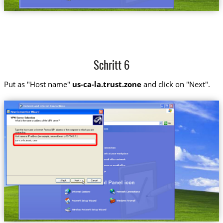
Schritt 6
Put as "Host name"
us-ca-la.trust.zone
and click on "Next".
us-ca-la.trust.zone