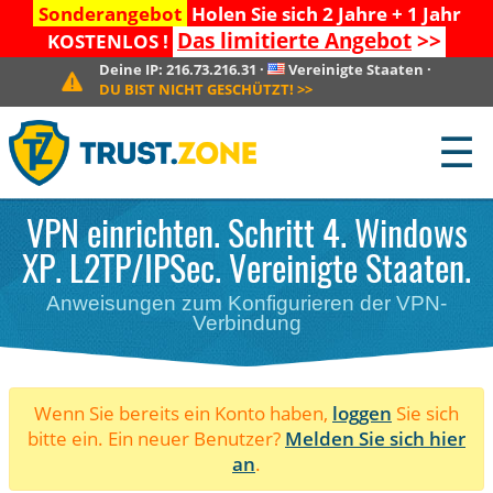
Sonderangebot
Holen Sie sich 2 Jahre + 1 Jahr
Das limitierte Angebot
>>
KOSTENLOS !
Deine IP:
216.73.216.31
·
Vereinigte Staaten
·
DU BIST NICHT GESCHÜTZT!
>>
☰
VPN einrichten. Schritt 4. Windows
XP. L2TP/IPSec. Vereinigte Staaten.
Anweisungen zum Konfigurieren der VPN-
Verbindung
Wenn Sie bereits ein Konto haben,
loggen
Sie sich
bitte ein. Ein neuer Benutzer?
Melden Sie sich hier
an
.