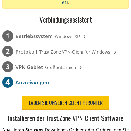
an
.
Verbindungsassistent
›
1
Betriebssystem
Windows XP
›
2
Protokoll
Trust.Zone VPN-Client für Windows
›
3
VPN-Gebiet
Großbritannien
4
Anweisungen
LADEN SIE UNSEREN CLIENT HERUNTER
Installieren der Trust.Zone VPN-Client-Software
Navigieren
Sie zum
Downloads-Ordner oder Ordner, den Sie