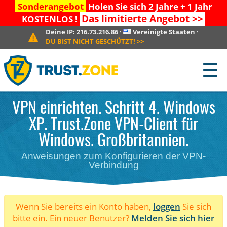
Sonderangebot
Holen Sie sich 2 Jahre + 1 Jahr
Das limitierte Angebot
>>
KOSTENLOS !
Deine IP:
216.73.216.86
·
Vereinigte Staaten
·
DU BIST NICHT GESCHÜTZT!
>>
☰
VPN einrichten. Schritt 4. Windows
XP. Trust.Zone VPN-Client für
Windows. Großbritannien.
Anweisungen zum Konfigurieren der VPN-
Verbindung
Wenn Sie bereits ein Konto haben,
loggen
Sie sich
bitte ein. Ein neuer Benutzer?
Melden Sie sich hier