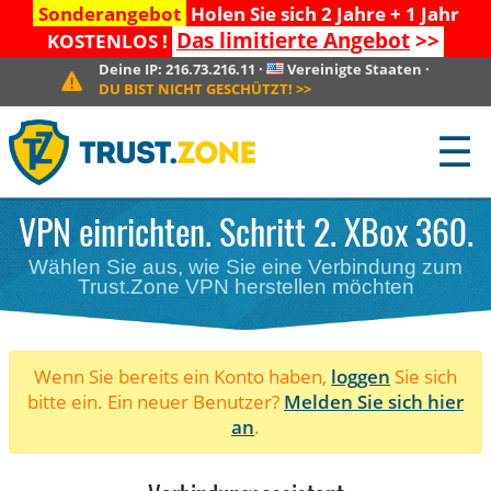
Sonderangebot
Holen Sie sich 2 Jahre + 1 Jahr
Das limitierte Angebot
>>
KOSTENLOS !
Deine IP:
216.73.216.11
·
Vereinigte Staaten
·
DU BIST NICHT GESCHÜTZT!
>>
☰
VPN einrichten. Schritt 2. XBox 360.
Wählen Sie aus, wie Sie eine Verbindung zum
Trust.Zone VPN herstellen möchten
Wenn Sie bereits ein Konto haben,
loggen
Sie sich
bitte ein. Ein neuer Benutzer?
Melden Sie sich hier
an
.