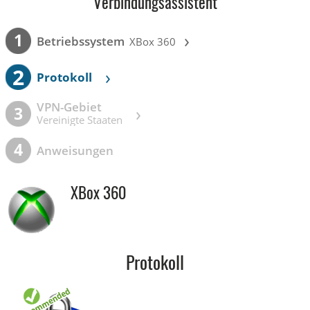
Verbindungsassistent
›
1
Betriebssystem
XBox 360
2
›
Protokoll
VPN-Gebiet
›
3
Vereinigte Staaten
4
Anweisungen
XBox 360
Protokoll