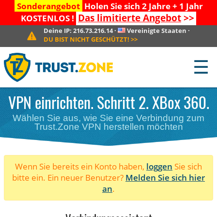
Sonderangebot
Holen Sie sich 2 Jahre + 1 Jahr
Das limitierte Angebot
>>
KOSTENLOS !
Deine IP:
216.73.216.14
·
Vereinigte Staaten
·
DU BIST NICHT GESCHÜTZT!
>>
☰
VPN einrichten. Schritt 2. XBox 360.
Wählen Sie aus, wie Sie eine Verbindung zum
Trust.Zone VPN herstellen möchten
Wenn Sie bereits ein Konto haben,
loggen
Sie sich
bitte ein. Ein neuer Benutzer?
Melden Sie sich hier
an
.