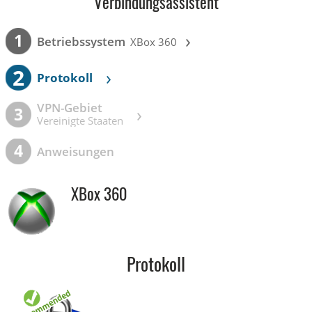
Verbindungsassistent
›
1
Betriebssystem
XBox 360
2
›
Protokoll
VPN-Gebiet
›
3
Vereinigte Staaten
4
Anweisungen
XBox 360
Protokoll