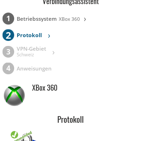
Verbindungsassistent
›
1
Betriebssystem
XBox 360
2
›
Protokoll
VPN-Gebiet
›
3
Schweiz
4
Anweisungen
XBox 360
Protokoll