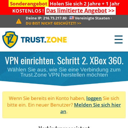
Sonderangebot
Holen Sie sich 2 Jahre + 1 Jahr
Das limitierte Angebot
>>
KOSTENLOS !
Deine IP:
216.73.217.80
·
Vereinigte Staaten
·
DU BIST NICHT GESCHÜTZT!
>>
☰
VPN einrichten. Schritt 2. XBox 360.
Wählen Sie aus, wie Sie eine Verbindung zum
Trust.Zone VPN herstellen möchten
Wenn Sie bereits ein Konto haben,
loggen
Sie sich
bitte ein. Ein neuer Benutzer?
Melden Sie sich hier
an
.