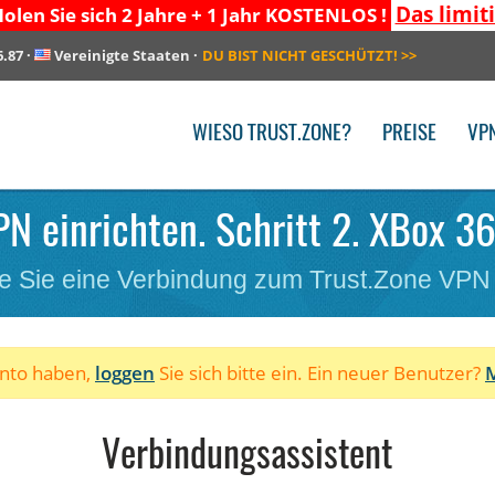
Das limit
olen Sie sich 2 Jahre + 1 Jahr KOSTENLOS !
6.87
·
Vereinigte Staaten
·
DU BIST NICHT GESCHÜTZT!
>>
WIESO TRUST.ZONE?
PREISE
VP
PN einrichten. Schritt 2. XBox 36
e Sie eine Verbindung zum Trust.Zone VPN
onto haben,
loggen
Sie sich bitte ein. Ein neuer Benutzer?
M
Verbindungsassistent