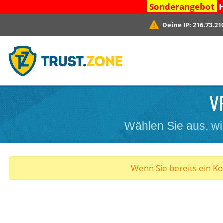
Sonderangebot
H
Deine IP:
216.73.21
V
Wählen Sie aus, wi
Wenn Sie bereits ein K