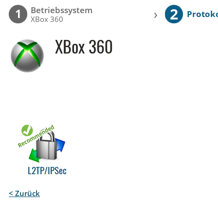
2
Betriebssystem
›
1
Protoko
XBox 360
XBox 360
L2TP/IPSec
< Zurück