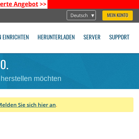
ierte Angebot
>>
Deutsch
MEIN KONTO
N EINRICHTEN
HERUNTERLADEN
SERVER
SUPPORT
0.
 herstellen möchten
elden Sie sich hier an
.