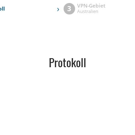
VPN-Gebiet
›
3
ll
Australien
Protokoll