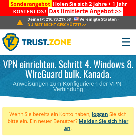
Sonderangebot
Holen Sie sich 2 Jahre + 1 Jahr
Das limitierte Angebot
>>
KOSTENLOS !
Deine IP:
216.73.217.58
·
Vereinigte Staaten
·
DU BIST NICHT GESCHÜTZT!
>>
☰
VPN einrichten. Schritt 4. Windows 8.
WireGuard bulk. Kanada.
Anweisungen zum Konfigurieren der VPN-
Verbindung
Wenn Sie bereits ein Konto haben,
loggen
Sie sich
bitte ein. Ein neuer Benutzer?
Melden Sie sich hier
an
.