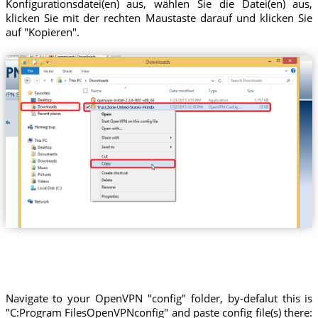
Konfigurationsdatei(en) aus, wählen Sie die Datei(en) aus,
klicken Sie mit der rechten Maustaste darauf und klicken Sie
auf "Kopieren".
Trust.Zone-United-States-Florida
Navigate to your OpenVPN "config" folder, by-defalut this is
"C:Program FilesOpenVPNconfig" and paste config file(s) there: