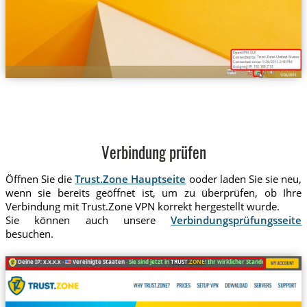
Trust.Zone-United-States-Flor
Verbindung prüfen
Öffnen Sie die
Trust.Zone Hauptseite
ooder laden Sie sie neu,
wenn sie bereits geöffnet ist, um zu überprüfen, ob Ihre
Verbindung mit Trust.Zone VPN korrekt hergestellt wurde.
Sie können auch unsere
Verbindungsprüfungsseite
besuchen.
Deine IP: x.x.x.x ·
Vereinigte Staaten ·
Sie sind jetzt in
TRUST
.ZONE
! Ihr wirklicher Standort ist versteckt