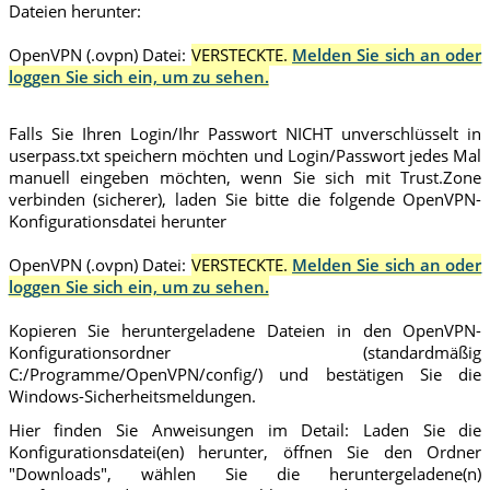
Dateien herunter:
OpenVPN (.ovpn) Datei:
VERSTECKTE.
Melden Sie sich an oder
loggen Sie sich ein, um zu sehen.
Falls Sie Ihren Login/Ihr Passwort NICHT unverschlüsselt in
userpass.txt speichern möchten und Login/Passwort jedes Mal
manuell eingeben möchten, wenn Sie sich mit Trust.Zone
verbinden (sicherer), laden Sie bitte die folgende OpenVPN-
Konfigurationsdatei herunter
OpenVPN (.ovpn) Datei:
VERSTECKTE.
Melden Sie sich an oder
loggen Sie sich ein, um zu sehen.
Kopieren Sie heruntergeladene Dateien in den OpenVPN-
Konfigurationsordner (standardmäßig
C:/Programme/OpenVPN/config/) und bestätigen Sie die
Windows-Sicherheitsmeldungen.
Hier finden Sie Anweisungen im Detail: Laden Sie die
Konfigurationsdatei(en) herunter, öffnen Sie den Ordner
"Downloads", wählen Sie die heruntergeladene(n)