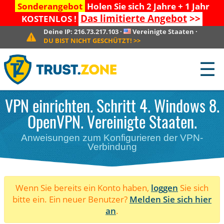
Sonderangebot
Holen Sie sich 2 Jahre + 1 Jahr
Das limitierte Angebot
>>
KOSTENLOS !
Deine IP:
216.73.217.103
·
Vereinigte Staaten
·
DU BIST NICHT GESCHÜTZT!
>>
☰
VPN einrichten. Schritt 4. Windows 8.
OpenVPN. Vereinigte Staaten.
Anweisungen zum Konfigurieren der VPN-
Verbindung
Wenn Sie bereits ein Konto haben,
loggen
Sie sich
bitte ein. Ein neuer Benutzer?
Melden Sie sich hier
an
.