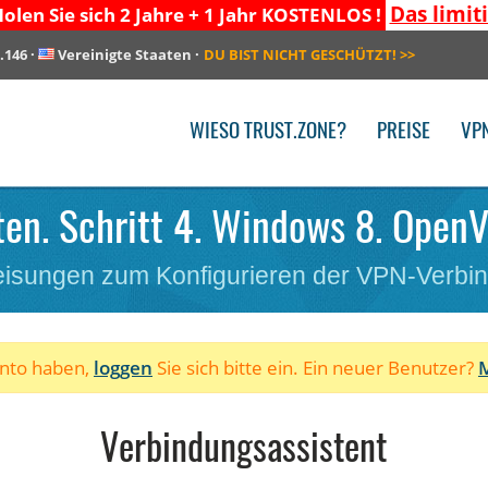
Das limit
olen Sie sich 2 Jahre + 1 Jahr KOSTENLOS !
.146
·
Vereinigte Staaten
·
DU BIST NICHT GESCHÜTZT!
>>
WIESO TRUST.ZONE?
PREISE
VP
ten. Schritt 4. Windows 8. OpenV
isungen zum Konfigurieren der VPN-Verbi
onto haben,
loggen
Sie sich bitte ein. Ein neuer Benutzer?
M
Verbindungsassistent