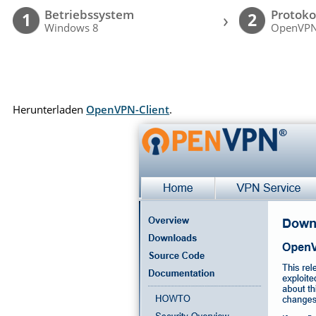
Betriebssystem
Protoko
›
1
2
Windows 8
OpenVP
Herunterladen
OpenVPN-Client
.