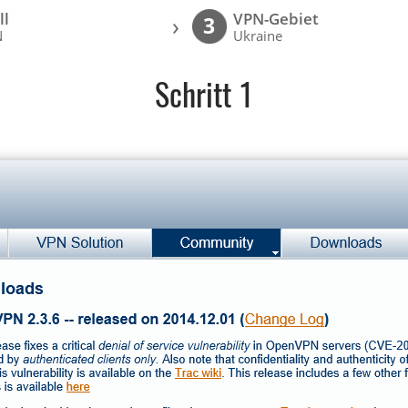
ll
VPN-Gebiet
›
3
N
Ukraine
Schritt 1