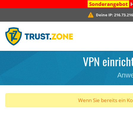
Sonderangebot
H
Deine IP:
216.73.216
VPN einrich
Anwe
Wenn Sie bereits ein K