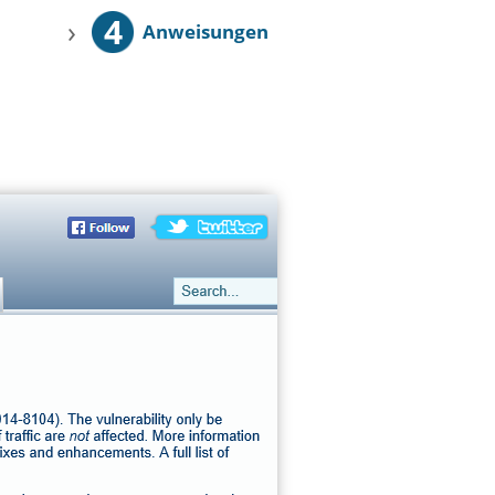
4
›
Anweisungen