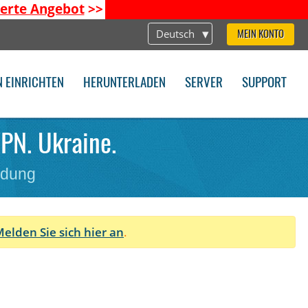
ierte Angebot
>>
Deutsch
MEIN KONTO
N EINRICHTEN
HERUNTERLADEN
SERVER
SUPPORT
PN. Ukraine.
ndung
elden Sie sich hier an
.