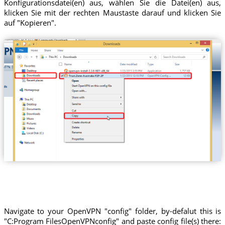
Konfigurationsdatei(en) aus, wählen Sie die Datei(en) aus,
klicken Sie mit der rechten Maustaste darauf und klicken Sie
auf "Kopieren".
Trust.Zone-Australia-P2P-2P
Navigate to your OpenVPN "config" folder, by-defalut this is
"C:Program FilesOpenVPNconfig" and paste config file(s) there: