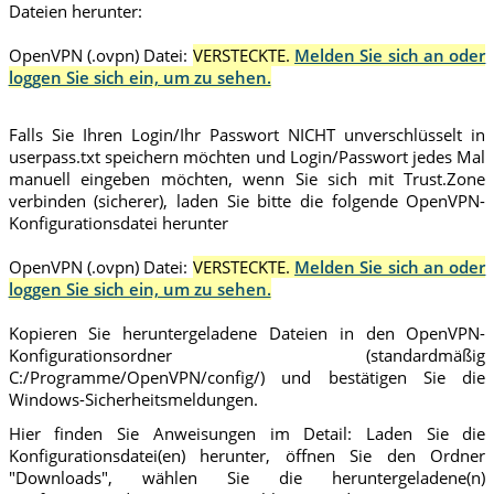
Dateien herunter:
OpenVPN (.ovpn) Datei:
VERSTECKTE.
Melden Sie sich an oder
loggen Sie sich ein, um zu sehen.
Falls Sie Ihren Login/Ihr Passwort NICHT unverschlüsselt in
userpass.txt speichern möchten und Login/Passwort jedes Mal
manuell eingeben möchten, wenn Sie sich mit Trust.Zone
verbinden (sicherer), laden Sie bitte die folgende OpenVPN-
Konfigurationsdatei herunter
OpenVPN (.ovpn) Datei:
VERSTECKTE.
Melden Sie sich an oder
loggen Sie sich ein, um zu sehen.
Kopieren Sie heruntergeladene Dateien in den OpenVPN-
Konfigurationsordner (standardmäßig
C:/Programme/OpenVPN/config/) und bestätigen Sie die
Windows-Sicherheitsmeldungen.
Hier finden Sie Anweisungen im Detail: Laden Sie die
Konfigurationsdatei(en) herunter, öffnen Sie den Ordner
"Downloads", wählen Sie die heruntergeladene(n)