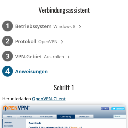
Verbindungsassistent
›
1
Betriebssystem
Windows 8
›
2
Protokoll
OpenVPN
›
3
VPN-Gebiet
Australien
4
Anweisungen
Schritt 1
Herunterladen
OpenVPN-Client
.