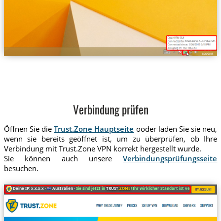
Trust.Zone-Australia-P2P-2P
Verbindung prüfen
Öffnen Sie die
Trust.Zone Hauptseite
ooder laden Sie sie neu,
wenn sie bereits geöffnet ist, um zu überprüfen, ob Ihre
Verbindung mit Trust.Zone VPN korrekt hergestellt wurde.
Sie können auch unsere
Verbindungsprüfungsseite
besuchen.
Deine IP: x.x.x.x ·
Australien ·
Sie sind jetzt in
TRUST
.ZONE
! Ihr wirklicher Standort ist versteckt!