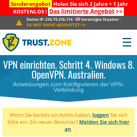
Sonderangebot
Holen Sie sich 2 Jahre + 1 Jahr
Das limitierte Angebot
>>
KOSTENLOS !
Deine IP:
216.73.216.114
·
Vereinigte Staaten
·
DU BIST NICHT GESCHÜTZT!
>>
☰
VPN einrichten. Schritt 4. Windows 8.
OpenVPN. Australien.
Anweisungen zum Konfigurieren der VPN-
Verbindung
Wenn Sie bereits ein Konto haben,
loggen
Sie sich
bitte ein. Ein neuer Benutzer?
Melden Sie sich hier
an
.