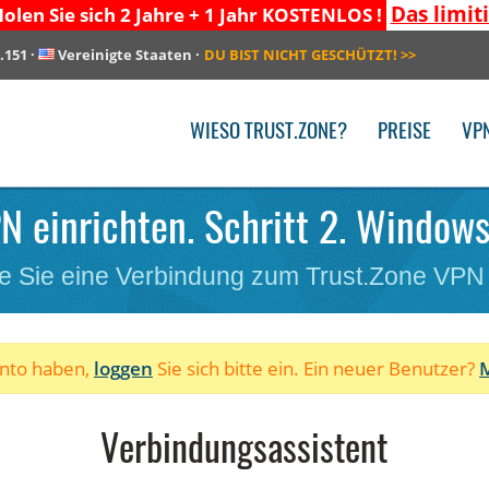
Das limit
olen Sie sich 2 Jahre + 1 Jahr KOSTENLOS !
.151
·
Vereinigte Staaten
·
DU BIST NICHT GESCHÜTZT!
>>
WIESO TRUST.ZONE?
PREISE
VP
N einrichten. Schritt 2. Windows
e Sie eine Verbindung zum Trust.Zone VPN
onto haben,
loggen
Sie sich bitte ein. Ein neuer Benutzer?
M
Verbindungsassistent