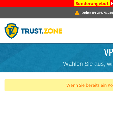
Sonderangebot
H
Deine IP:
216.73.216
VP
Wählen Sie aus, wi
Wenn Sie bereits ein K