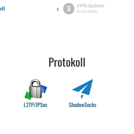
VPN-Gebiet
›
3
ll
Australien
Protokoll
L2TP/IPSec
ShadowSocks