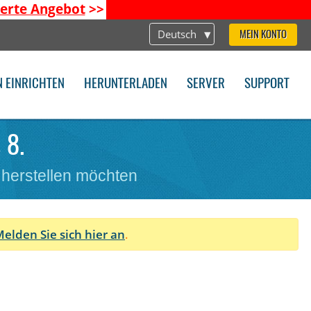
ierte Angebot
>>
Deutsch
MEIN KONTO
N EINRICHTEN
HERUNTERLADEN
SERVER
SUPPORT
 8.
 herstellen möchten
elden Sie sich hier an
.